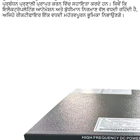
ਪ੍ਰਬੰਧਨ ਪ੍ਰਣਾਲੀ ਪ੍ਰਾਪਤ ਕਰਨ ਵਿੱਚ ਸਹਾਇਤਾ ਕਰਦੇ ਹਨ। ਜਿਵੇਂ ਕਿ
ਇਲੈਕਟ੍ਰੋਪਲੇਟਿੰਗ ਆਟੋਮੇਸ਼ਨ ਅਤੇ ਬੁੱਧੀਮਾਨ ਨਿਰਮਾਣ ਵੱਲ ਵਧਦੀ ਰਹਿੰਦੀ ਹੈ,
ਅਜਿਹੇ ਰੀਕਟੀਫਾਇਰ ਇੱਕ ਵਧਦੀ ਮਹੱਤਵਪੂਰਨ ਭੂਮਿਕਾ ਨਿਭਾਉਣਗੇ।