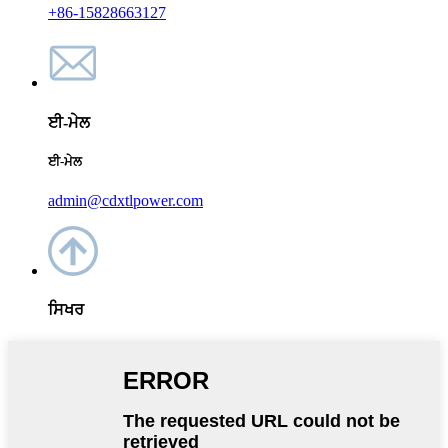
+86-15828663127
ਈ-ਮੇਲ
ਈ-ਮੇਲ
admin@cdxtlpower.com
ਸਿਖਰ