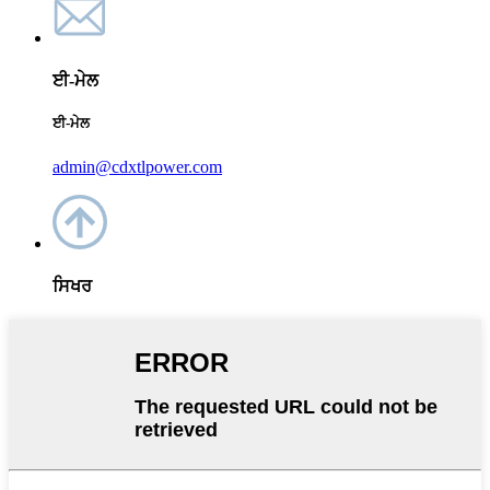
ਈ-ਮੇਲ
ਈ-ਮੇਲ
admin@cdxtlpower.com
ਸਿਖਰ