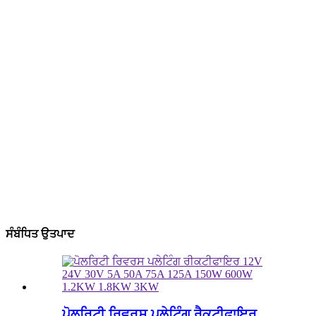
ਸੰਬੰਧਿਤ ਉਤਪਾਦ
ਪੋਲਰਿਟੀ ਰਿਵਰਸ ਪਲੇਟਿੰਗ ਰੈਕਟੀਫਾਇਰ