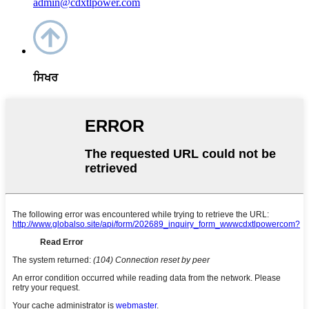
admin@cdxtlpower.com
ਸਿਖਰ